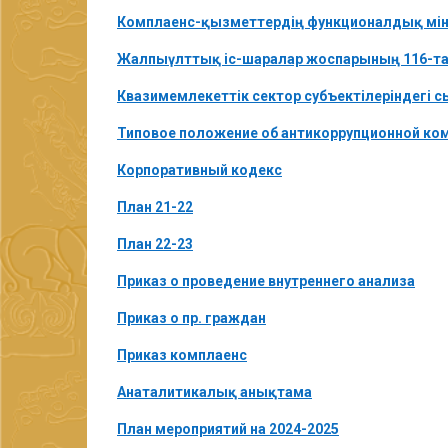
Комплаенс-қызметтердің функционалдық мін
Жалпыүлттық іс-шаралар жоспарының 116-тар
Квазимемлекеттік сектор субъектілеріндегі 
Типовое положение об антикоррупционной ком
Корпоративный кодекс
План 21-22
План 22-23
Приказ о проведение внутреннего анализа
Приказ о пр. граждан
Приказ комплаенс
Анаталитикалық анықтама
План мероприятий на 2024-2025