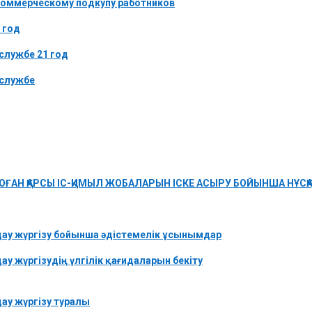
коммерческому подкупу работников
 год
службе 21 год
-службе
ҒАН ҚАРСЫ ІС-ҚИМЫЛ ЖОБАЛАРЫН ІСКЕ АСЫРУ БОЙЫНША НҰСҚ
дау жүргізу бойынша әдістемелік ұсынымдар
у жүргізудің үлгілік қағидаларын бекіту
ау жүргізу туралы