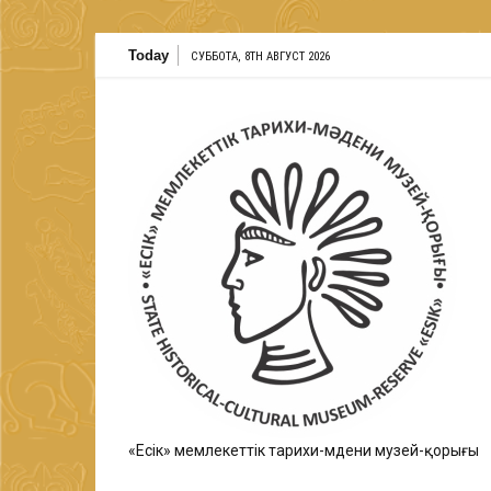
Skip
Today
СУББОТА, 8TH АВГУСТ 2026
to
content
«Есік» мемлекеттік тарихи-мәдени музей-қорығы