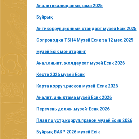
Аналитикалық анықтама 2025
Бұйрық
Антикоррупционный стандарт музей Есік 2025
Сопроводка ТБН4 Музей Есик за 12 мес.2025
музей Есік мониторинг
Анал.аныкт. жолдау хат музей Есик 2026
Кесте 2026 музей Есик
Карта корруп.рисков музей-Есик 2026
Аналит. аныктама музей Есик 2026
Перечень должн.музей-Есик 2026
План по устр.корруп.правон музей Есик 2026
Бұйрық ВАКР 2026 музей Есік