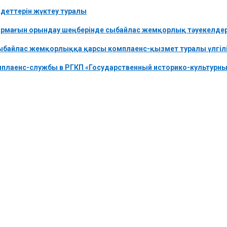
деттерін жүктеу туралы
мағын орындау шеңберінде сыбайлас жемқорлық тәуекелдерін
сыбайлас жемқорлыққа қарсы комплаенс-қызмет туралы үлгілік
плаенс-службы в РГКП «Государственный историко-культурный