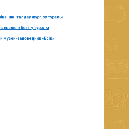
е ішкі талдау жүргізу туралы
 ережені бекіту туралы
 музей-заповедник «Есік»