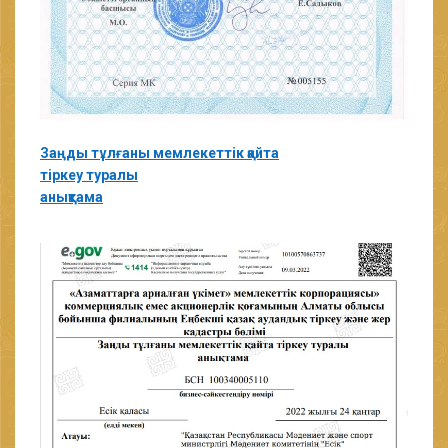
Заңды тұлғаны мемлекеттік қайта
тiркеу туралы
анықтама