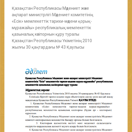
Қазақстан Республикасы Мәдениет және
ақпарат министрлігі Мәдениет комитетінің
«Есік» мемлекеттік тарихи-мәдени қорық-
мұражайы» республикалық мемлекеттік
қазыналық кәсіпорнын құру туралы
Қазақстан Республикасы Үкіметінің 2010
жылғы 30 қаңтардағы № 43 Қаулысы