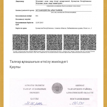
Талғар қалашығын өткізу жөніндегі
Қаулы