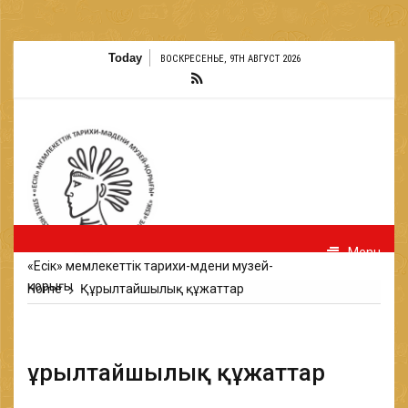
Today
ВОСКРЕСЕНЬЕ, 9TH АВГУСТ 2026
Menu
«Есік» мемлекеттік тарихи-мәдени музей-
қорығы
Home
Құрылтайшылық құжаттар
Құрылтайшылық құжаттар