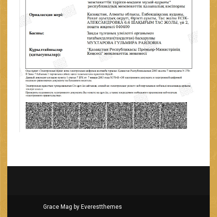
Grace Mag by
Everestthemes