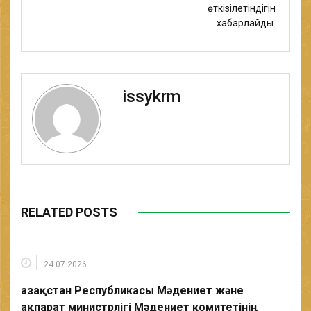
өткізілетіндігін
хабарлайды.
issykrm
RELATED POSTS
24.07.2026
Қазақстан Республикасы Мәдениет және
ақпарат министрлігі Мәдениет комитетінің