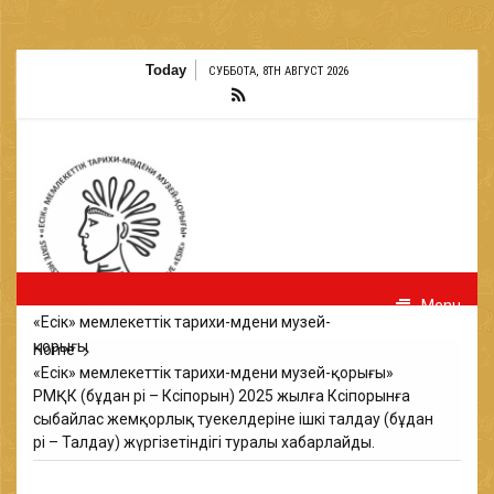
Skip
Today
СУББОТА, 8TH АВГУСТ 2026
to
content
Menu
«Есік» мемлекеттік тарихи-мәдени музей-
қорығы
Home
«Есік» мемлекеттік тарихи-мәдени музей-қорығы»
РМҚК (бұдан әрі – Кәсіпорын) 2025 жылға Кәсіпорынға
сыбайлас жемқорлық тәуекелдеріне ішкі талдау (бұдан
әрі – Талдау) жүргізетіндігі туралы хабарлайды.