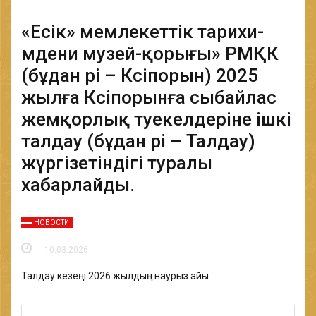
«Есік» мемлекеттік тарихи-
мәдени музей-қорығы» РМҚК
(бұдан әрі – Кәсіпорын) 2025
жылға Кәсіпорынға сыбайлас
жемқорлық тәуекелдеріне ішкі
талдау (бұдан әрі – Талдау)
жүргізетіндігі туралы
хабарлайды.
НОВОСТИ
10.03.2026
Талдау кезеңі 2026 жылдың наурыз айы.