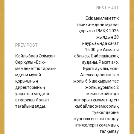
NEXT POST
Есік мемлекеттік
тарихи-мәдени музей-
қорығы» РМҚК 2026
жылдың 20
наурызында сағат
PREV POST
15:00-де Алматы
Қойлыбаев Әзімхан
облысы, Еңбекшіқазақ
Серікұлы «Есік»
ауданы, Рахат а/о,
мемлекеттік тарихи-
Өрікті ауылы, Есік-
мәдени музей-
Александровка тас
қорығының
жолы 6,6 шақырым тас
директорының
жолы, құрылыс 2
уақытша міндетін
мекен-жайында
атқарушы болып
кәсіпорын қызметіндегі
тағайындалды.
сыбайлас жемқорлық
тәуекелдеріне
жүргізілген ішкі талдау
нәтижелерін қоғамдық
талқылау