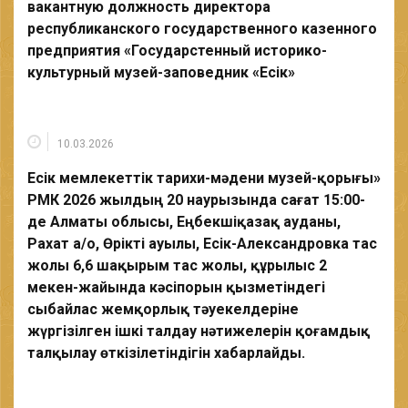
вакантную должность директора
республиканского государственного казенного
предприятия «Государстенный историко-
культурный музей-заповедник «Есік»
10.03.2026
Есік мемлекеттік тарихи-мәдени музей-қорығы»
РМҚК 2026 жылдың 20 наурызында сағат 15:00-
де Алматы облысы, Еңбекшіқазақ ауданы,
Рахат а/о, Өрікті ауылы, Есік-Александровка тас
жолы 6,6 шақырым тас жолы, құрылыс 2
мекен-жайында кәсіпорын қызметіндегі
сыбайлас жемқорлық тәуекелдеріне
жүргізілген ішкі талдау нәтижелерін қоғамдық
талқылау өткізілетіндігін хабарлайды.