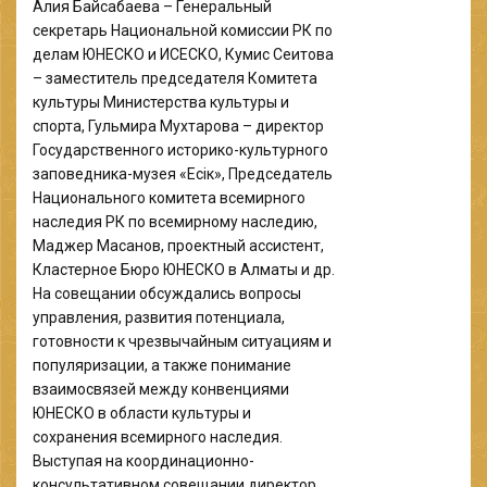
Алия Байсабаева – Генеральный
секретарь Национальной комиссии РК по
делам ЮНЕСКО и ИСЕСКО, Кумис Сеитова
– заместитель председателя Комитета
культуры Министерства культуры и
спорта, Гульмира Мухтарова – директор
Государственного историко-культурного
заповедника-музея «Есік», Председатель
Национального комитета всемирного
наследия РК по всемирному наследию,
Маджер Масанов, проектный ассистент,
Кластерное Бюро ЮНЕСКО в Алматы и др.
На совещании обсуждались вопросы
управления, развития потенциала,
готовности к чрезвычайным ситуациям и
популяризации, а также понимание
взаимосвязей между конвенциями
ЮНЕСКО в области культуры и
сохранения всемирного наследия.
Выступая на координационно-
консультативном совещании директор