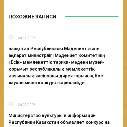
ПОХОЖИЕ ЗАПИСИ
24.07.2026
Қазақстан Республикасы Мәдениет және
ақпарат министрлігі Мәдениет комитетінің
«Есік» мемлекеттік тарихи- мәдени музей-
қорығы» республикалық мемлекеттік
қазыналық кәсіпорны директорының бос
лауазымына конкурс жариялайды
24.07.2026
Министерство культуры и информации
Республики Казахстан объявляет конкурс на