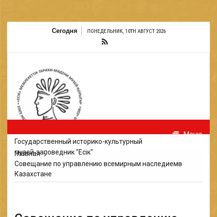
Перейти
Сегодня
ПОНЕДЕЛЬНИК, 10TH АВГУСТ 2026
к
содержимому
Меню
Государственный историко-культурный
музей-заповедник "Есік"
Главная
Совещание по управлению всемирным наследиемв
Казахстане